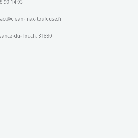
8 90 14 93
tact@clean-max-toulouse.fr
isance-du-Touch, 31830