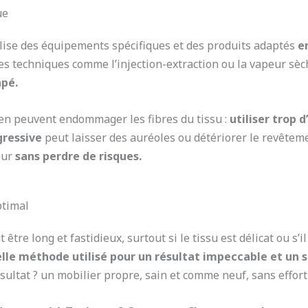
ue
lise des équipements spécifiques et des produits adaptés
e
 des techniques comme l’injection-extraction ou la vapeur sè
apé.
ien peuvent endommager les fibres du tissu :
utiliser trop 
gressive
peut laisser des auréoles ou détériorer le revêteme
eur
sans perdre de risques.
ptimal
re long et fastidieux, surtout si le tissu est délicat ou s’i
lle méthode utilisé pour un résultat impeccable et un 
sultat ? un mobilier propre, sain et comme neuf, sans effort 