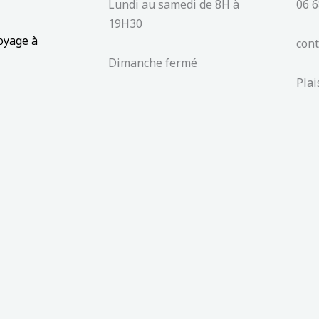
Lundi au samedi de 8H à
06 6
19H30
oyage à
con
Dimanche fermé
Pla