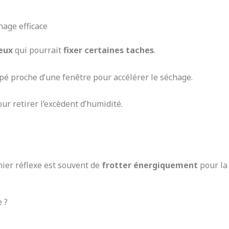
age efficace
veux
qui pourrait
fixer certaines taches
.
apé proche d’une fenêtre pour accélérer le séchage.
our retirer l’excèdent d’humidité.
mier réflexe est souvent de
frotter énergiquement
pour la 
 ?