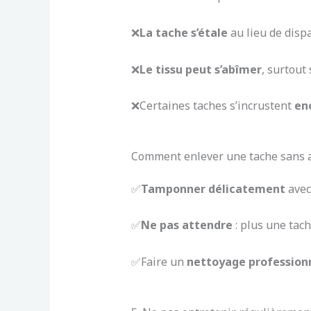
❌
La tache s’étale
au lieu de dispa
❌
Le tissu peut s’abîmer
, surtout 
❌Certaines taches s’incrustent
enc
Comment enlever une tache sans a
✅
Tamponner délicatement
avec
✅
Ne pas attendre
: plus une tache
✅Faire un
nettoyage profession