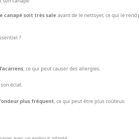
nt son canapé
e canapé soit très sale
avant de le nettoyer, ce qui le rend
ssentiel ?
d’acariens
, ce qui peut causer des allergies.
son éclat.
fondeur plus fréquent
, ce qui peut être plus coûteux.
maine avec un embout adapté.