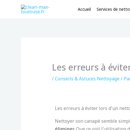
Aller
Accueil
Services de nett
au
contenu
Les erreurs à évit
/
Conseils & Astuces Nettoyage
/ Pa
Les erreurs à éviter lors d'un nett
Nettoyer son canapé semble simp
éliminer.
Que ce soit l’utilisation