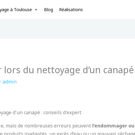
oyage à Toulouse
Blog
Réalisations
er lors du nettoyage d’un canapé
r
admin
oyage d'un canapé : conseils d'expert
le, mais de nombreuses erreurs peuvent
l’endommager ou l
 de produits inadaptés, un excès d’eau ou un mauvais séchag