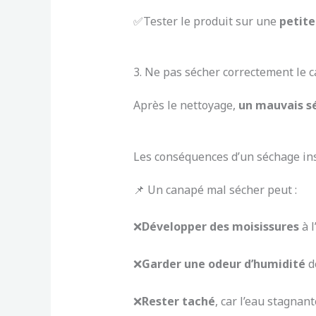
✅Tester le produit sur une
petite
3. Ne pas sécher correctement le
Après le nettoyage,
un mauvais s
Les conséquences d’un séchage ins
📌 Un canapé mal sécher peut :
❌
Développer des moisissures
à l
❌
Garder une odeur
d’humidité
d
❌
Rester taché
, car l’eau stagnant