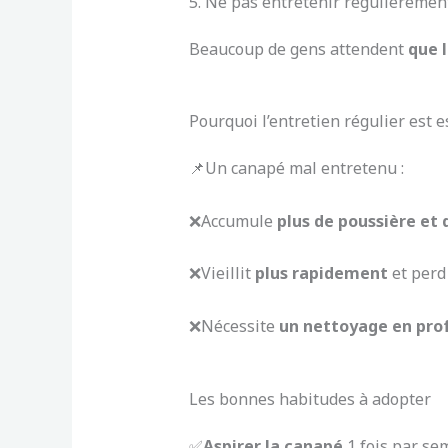
5. Ne pas entretenir régulièreme
Beaucoup de gens attendent
que l
Pourquoi l’entretien régulier est e
📌Un canapé mal entretenu :
❌Accumule
plus de poussière et 
❌Vieillit
plus rapidement
et perd 
❌Nécessite
u
n nettoyage en pro
Les bonnes habitudes à adopter
✅
Aspirer la canapé
1 fois par se