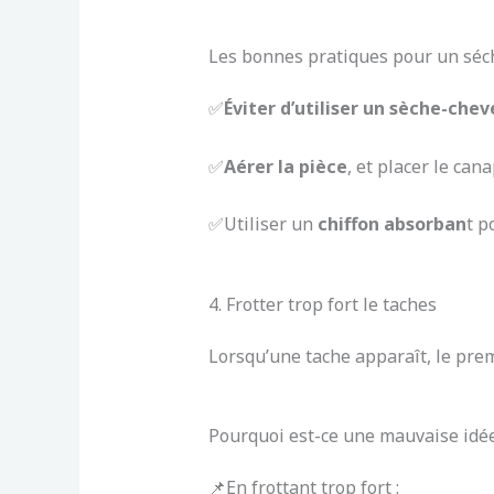
Les bonnes pratiques pour un séch
✅
Éviter d’utiliser un sèche-che
✅
Aérer la pièce
, et placer le can
✅Utiliser un
chiffon absorban
t p
4. Frotter trop fort le taches
Lorsqu’une tache apparaît, le pre
Pourquoi est-ce une mauvaise idée
📌En frottant trop fort :